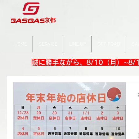
京都
HOME
SERVICE
LINE UP
OFF ROAD
SA
誠に勝手ながら、8/10（月）~8