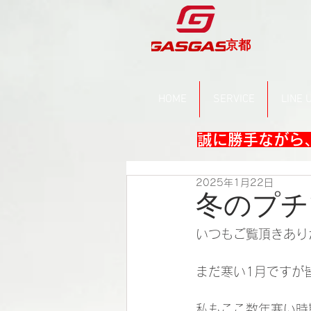
京都
HOME
SERVICE
LINE 
誠に勝手ながら、
2025年1月22日
冬のプチ
いつもご覧頂きあり
まだ寒い1月ですが
私もここ数年寒い時