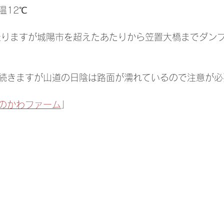
温12℃
走りますが城陽市を超えたあたりから笠置大橋までダン
続きますが山道の日陰は路面が濡れているので注意が必
のかわファーム
」