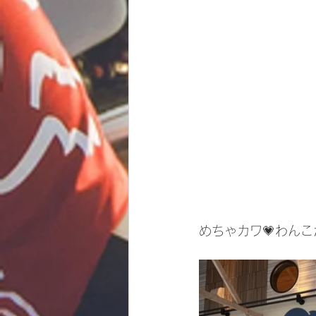
めちゃカワ💗わん