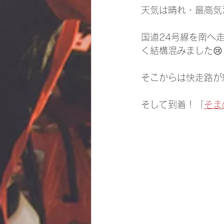
天気は晴れ・最高気
国道24号線を南へ
く結構混みました😢
そこからは快走路が
そして到着！「
そま