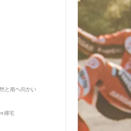
然と南へ向かい
⇒帰宅