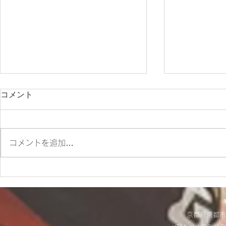
コメント
コメントを追加…
ES700ラリー仕様とES700の
＊明日から
違いをご紹介‼
＊
京都府京都市