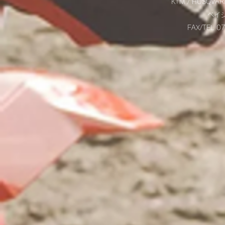
KTM / HUSQVAR
​ベ
FAX/TEL 