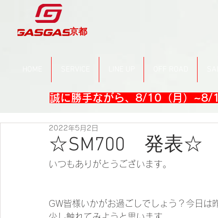
京都
HOME
SERVICE
LINE UP
OFF ROAD
SA
誠に勝手ながら、8/10（月）~8
2022年5月2日
☆SM700 発表☆
いつもありがとうございます。
GW皆様いかがお過ごしでしょう？今日は昨
少し触れてみようと思います。