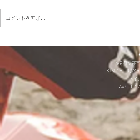
コメントを追加…
ES700ラリー仕様とES700の
＊明日から
違いをご紹介‼
＊
京都府京都市
KTM / HUSQVAR
​ベ
FAX/TEL 