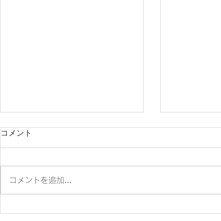
コメント
コメントを追加…
ES700ラリー仕様とES700の
＊明日から