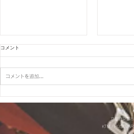
コメント
コメントを追加…
ES700ラリー仕様とES700の
＊明日から
違いをご紹介‼
＊
京都府京都市
KTM / HUSQVAR