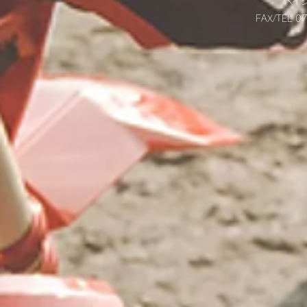
​ベ
FAX/TEL 