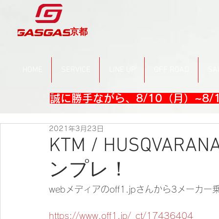
京都
HOME
SERVICE
LINE UP
OFF ROAD
SA
誠に勝手ながら、8/10（月）~8
2021年3月23日
KTM / HUSQVARA
ンプレ！
webメディアのoff1.jpさんから3メー
https://www.off1.jp/_ct/17436404