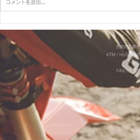
コメントを追加…
ES700ラリー仕様とES700の
＊明日から
違いをご紹介‼
＊
京都府京都市
KTM / HUSQVAR
​ベ
FAX/TEL 