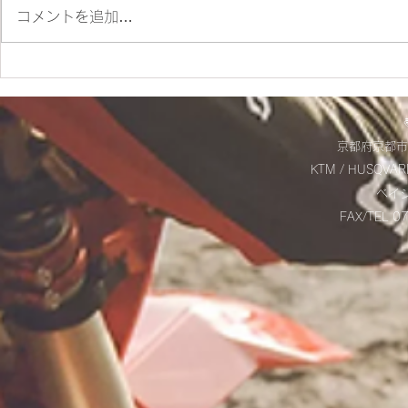
コメントを追加…
ES700ラリー仕様とES700の
＊明日から
違いをご紹介‼
＊
京都府京都市
KTM / HUSQVAR
​ベ
FAX/TEL 