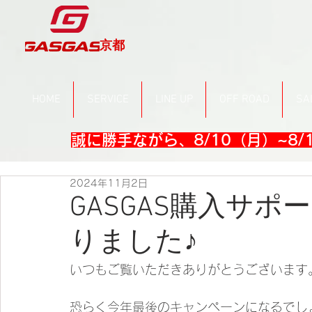
京都
HOME
SERVICE
LINE UP
OFF ROAD
SA
誠に勝手ながら、8/10（月）~8
2024年11月2日
GASGAS購入サ
りました♪
いつもご覧いただきありがとうございます
恐らく今年最後のキャンペーンになるでし