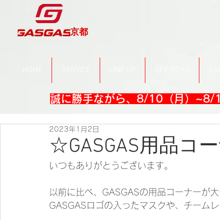
京都
HOME
SERVICE
LINE UP
OFF ROAD
SA
誠に勝手ながら、8/10（月）~8
2023年1月2日
☆GASGAS用品コ
いつもありがとうございます。
以前に比べ、GASGASの用品コーナーが
GASGASロゴの入ったマスクや、チーム