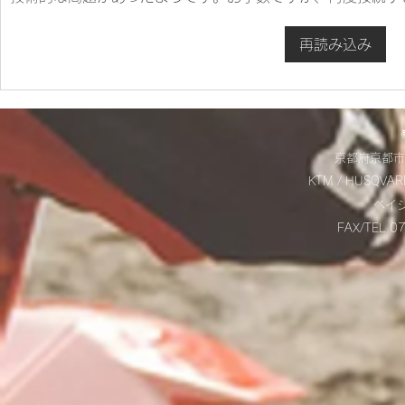
ES700ラリー仕様とES700の
＊明日から
再読み込み
違いをご紹介‼
＊
京都府京都市
KTM / HUSQVAR
​ベ
FAX/TEL 