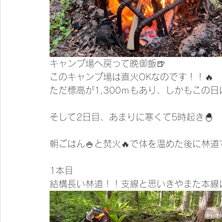
キャンプ場へ戻って晩御飯🍺
このキャンプ場は直火OKなのです！！🔥
ただ標高が1,300ｍもあり、しかもこの
そして2日目、あまりに寒くて5時起き🐣
朝ごはん🍚と焚火🔥で体を温めた後に林道
1本目
結構長い林道！！支線と思いきやまた本線