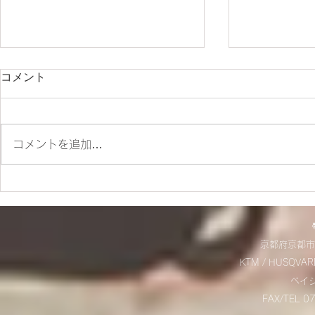
コメント
コメントを追加…
ES700ラリー仕様とES700の
＊明日から
違いをご紹介‼
＊
京都府京都市
KTM / HUSQVAR
​ベ
FAX/TEL 