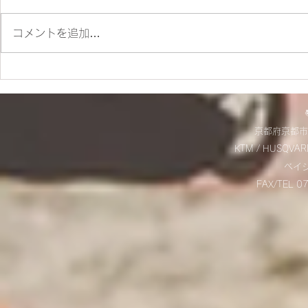
コメントを追加…
ES700ラリー仕様とES700の
＊明日から
違いをご紹介‼
＊
京都府京都市
KTM / HUSQVAR
​ベ
FAX/TEL 