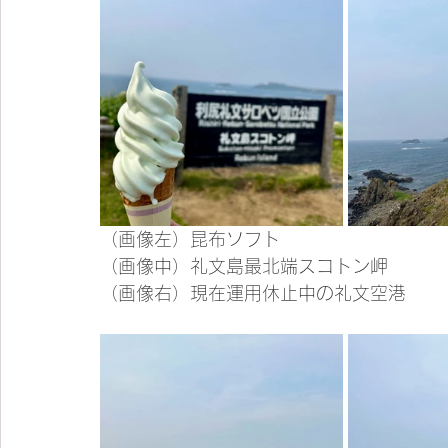
（画像左）昆布ソフト
（画像中）礼文島最北端スコトン岬
（画像右）現在運用休止中の礼文空港