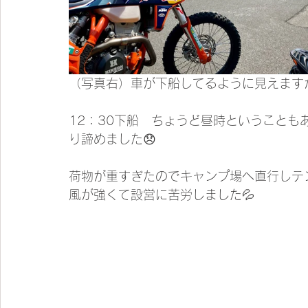
（写真右）車が下船してるように見えます
12：30下船　ちょうど昼時ということ
り諦めました😞
荷物が重すぎたのでキャンプ場へ直行しテ
風が強くて設営に苦労しました💦