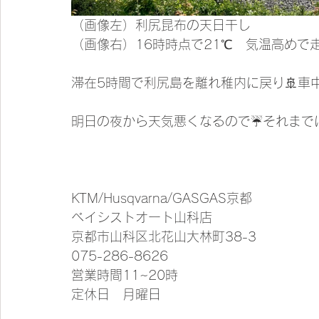
（画像左）利尻昆布の天日干し
（画像右）16時時点で21℃　気温高めで
滞在5時間で利尻島を離れ稚内に戻り🚢車
明日の夜から天気悪くなるので☔それまで
KTM/Husqvarna/GASGAS京都
ベイシストオート山科店
京都市山科区北花山大林町38-3
075-286-8626
営業時間11~20時
定休日　月曜日