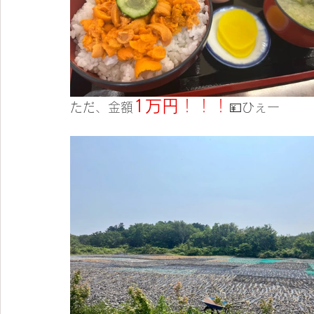
1万円
！！！
ただ、金額
💴ひぇー