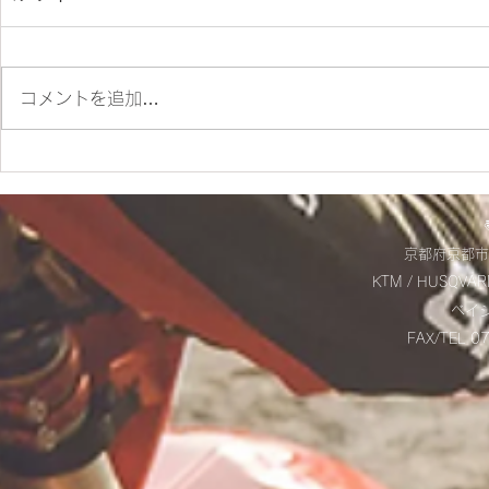
コメントを追加…
ES700ラリー仕様とES700の
＊明日から
違いをご紹介‼
＊
京都府京都市
KTM / HUSQVAR
​ベ
FAX/TEL 