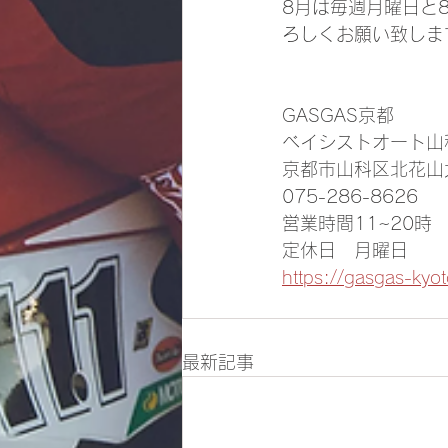
8月は毎週月曜日と
ろしくお願い致しま
GASGAS京都
ベイシストオート山
京都市山科区北花山大
075-286-8626
営業時間11~20時
定休日　月曜日
https://gasgas-kyo
最新記事