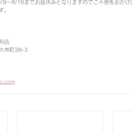
8/9～8/16までお盆休みとなりますのでご不便をおか
す。
科店
林町38-3
to.com