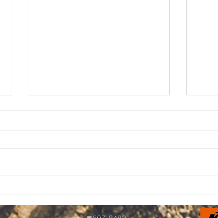
＊明日から営業を再開します
お得
＊
中で