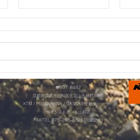
＊明日から営業を再開します
お得
＊
中で
〠607-8482
京都府京都市山科区北花山大林町38-3​
KTM / HUSQVARNA / GASGAS
正規ディーラー
​ベイシストオート山科店
FAX/TEL 075-286-8626(月曜定休)