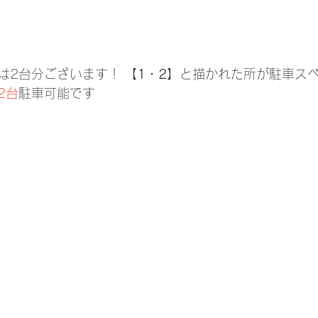
は2台分ございます！
【1・2】
と描かれた所が駐車ス
2台
駐車可能です