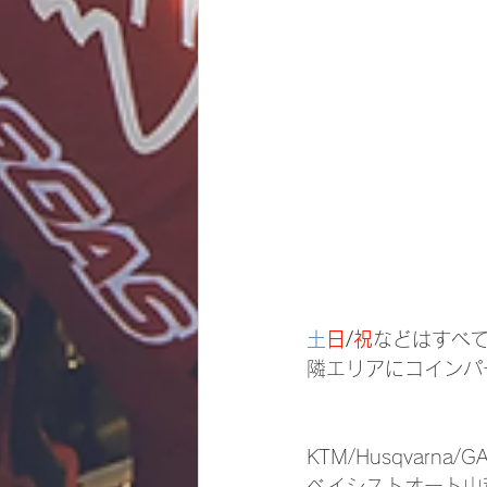
土
日
/
祝
などはすべ
隣エリアにコインパ
KTM/Husqvarna/
ベイシストオート山