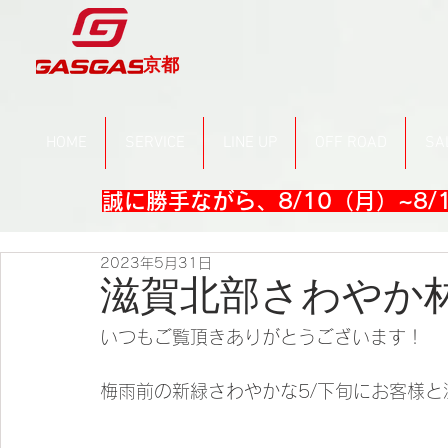
京都
HOME
SERVICE
LINE UP
OFF ROAD
SA
誠に勝手ながら、8/10（月）~8
2023年5月31日
滋賀北部さわやか
いつもご覧頂きありがとうございます！
梅雨前の新緑さわやかな5/下旬にお客様