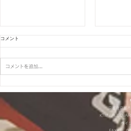
コメント
コメントを追加…
ES700ラリー仕様とES700の
＊明日から
違いをご紹介‼
＊
京都府京都市
KTM / HUSQVAR
​ベ
FAX/TEL 