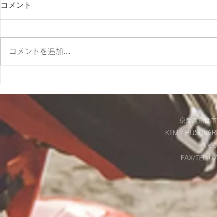
コメント
コメントを追加…
ES700ラリー仕様とES700の
＊明日から
違いをご紹介‼
＊
京都府京都市
KTM / HUSQVAR
​ベ
FAX/TEL 