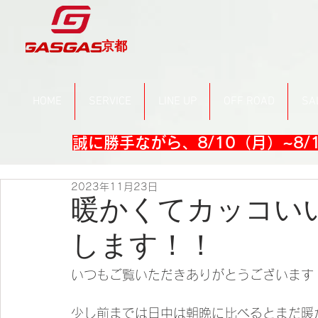
京都
HOME
SERVICE
LINE UP
OFF ROAD
SA
誠に勝手ながら、8/10（月）~8
2023年11月23日
暖かくてカッコい
します！！
いつもご覧いただきありがとうございます
少し前までは日中は朝晩に比べるとまだ暖