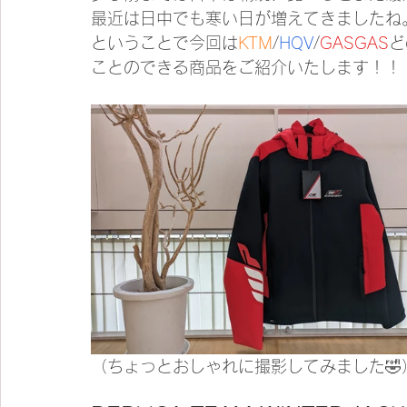
最近は日中でも寒い日が増えてきましたね
ということで今回は
KTM
/
HQV
/
GASGAS
ど
ことのできる商品をご紹介いたします！！
（ちょっとおしゃれに撮影してみました🤣