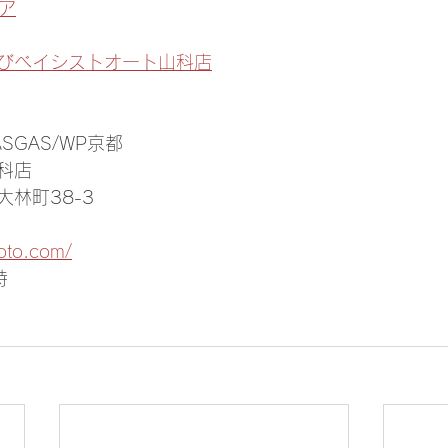
ア
びベイシストオート山科店
GASGAS/WP京都
科店
林町38-3
oto.com/
時