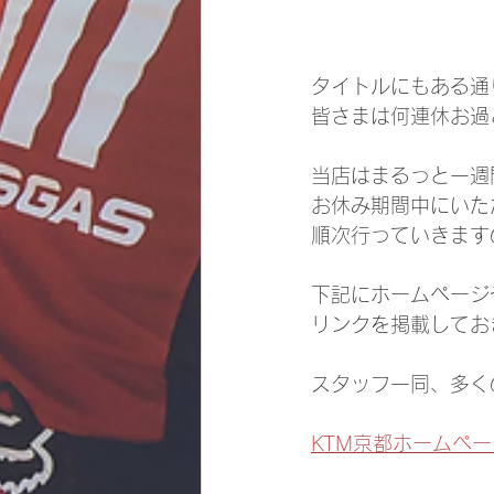
タイトルにもある通
皆さまは何連休お過
当店はまるっと一週
お休み期間中にいた
順次行っていきます
下記にホームページ
リンクを掲載してお
スタッフ一同、多く
KTM京都ホームペー