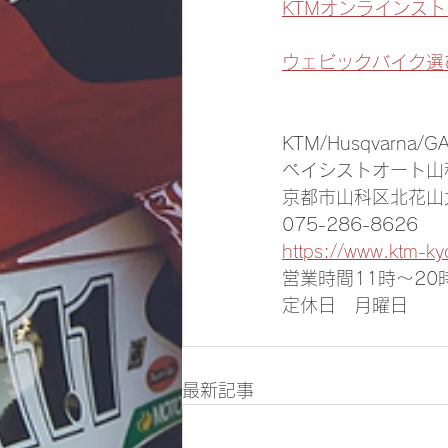
KTMオンラインスト
ウェビックバイク選
KTM/Husqvarna/
ベイシストオート山
京都市山科区北花山大
075-286-8626
https://www.ktm-ky
営業時間11時～20
定休日　月曜日
最新記事