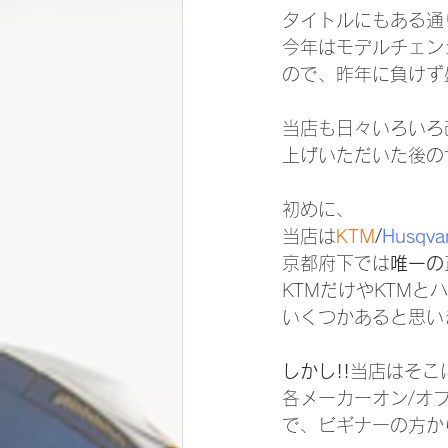
タイトルにもある通
今年はモデルチェン
ので、昨年に負けず
当店も日々いろいろ
上げいただいた後の
初めに、
当店は
KTM
/
Husqva
京都府下では
唯一の
KTMだけやKTM
いくつかあると思い
しかし!!
当店はそこ
各メーカーオン/オ
で、ビギナーの方か