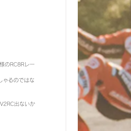
のRC8Rレー
しゃるのではな
V2RC出ないか