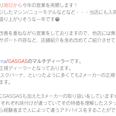
り
明日から
今年の営業を再開します！
ジしたマシン/ニューモデルなどなど・・・当店にも入
盛り上がりそうな一年です😁
改善を重ねながら営業をしておりますので、他店には無
サポート内容など、店舗紹介を含め改めてご紹介させて
rna
/
GASGAS
のマルチディーラー
です。
正規ディーラーとなっております。
とハスクバーナ、といったように多くても2メーカーの正
ます。
にGASGASも加えた3メーカーの取り扱いをしています
フそれぞれ味付けが違っていてその特徴を理解したスタ
ら経験者まで人によって違うアドバイスをすることがで