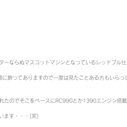
ターならぬマスコットマシンとなっているレッドブル仕様
置に飾ってありますので一度は見たことある方もいらっ
表されたのでそこをベースにRC990とか1390エンジン搭載
います・・・(笑)