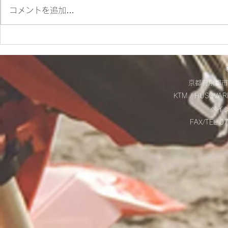
コメントを追加…
ES700ラリー仕様とES700の
＊明日から
違いをご紹介‼
＊
京都府京都市
KTM / HUSQVAR
​ベ
FAX/TEL 