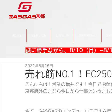
京都
HOME
SERVICE
LINE UP
OFF ROAD
SA
誠に勝手ながら、8/10（月）~8
2021年8月16日
売れ筋NO.1！EC250
こんにちは！営業の増井です！今日でお盆
京都府外の方なら今日から仕事という方も
さて、GASGASのエンデューロモデルを