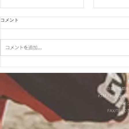
コメント
コメントを追加…
ES700ラリー仕様とES700の
＊明日から
違いをご紹介‼
＊
京都府京都市
KTM / HUSQVAR
​ベ
FAX/TEL 