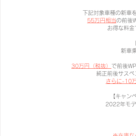
下記対象車種の新車
55万円相当
の前後W
お得な料金
新車
30万円（税抜​）
で前後WP
​純正前後サス
さらに-10
【キャン
2022​年モ
　　　　　　
※在庫な