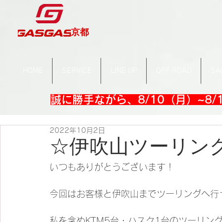
京都
HOME
SERVICE
LINE UP
OFF ROAD
SA
誠に勝手ながら、8/10（月）~8
2022年10月2日
☆伊吹山ツーリン
いつもありがとうございます！
今回はお客様と伊吹山までツーリングへ行
私を含めKTM5台・ハスク1台のツーリン