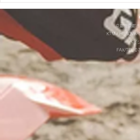
ES700ラリー仕様とES700の
＊明日から
違いをご紹介‼
＊
京都府京都市
KTM / HUSQVAR
​ベ
FAX/TEL 