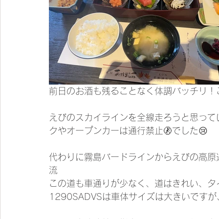
前日のお酒も残ることなく体調バッチリ！
えびのスカイラインを全線走ろうと思って
クやオープンカーは通行禁止🚷でした😢
代わりに霧島バードラインからえびの高原
流
この道も車通りが少なく、道はきれい、タ
1290SADVSは車体サイズは大きいで