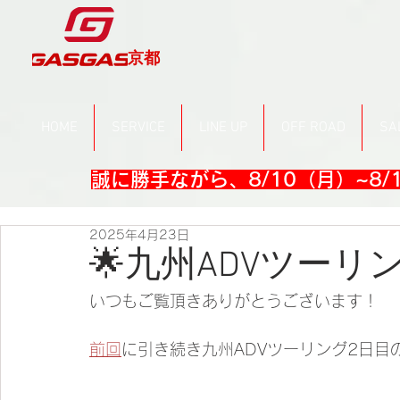
京都
HOME
SERVICE
LINE UP
OFF ROAD
SA
誠に勝手ながら、8/10（月）~8
2025年4月23日
🌟九州ADVツーリン
いつもご覧頂きありがとうございます！
前回
に引き続き九州ADVツーリング2日目