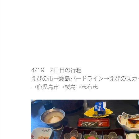
4/19　2日目の行程
えびの市→霧島バードライン→えびのスカ
→鹿児島市→桜島→志布志