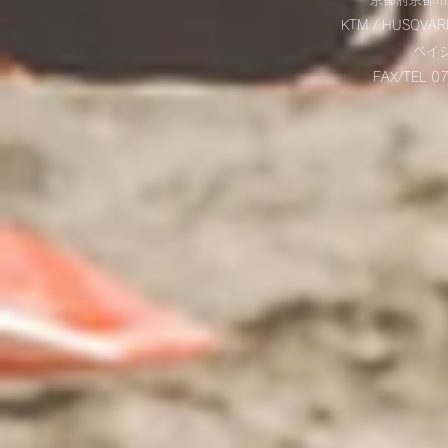
KTM / HUSQVAR
​ベ
FAX/TEL 