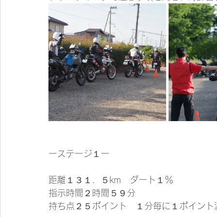
ーステージ１ー
距離１３１．５km　ダート１％
指示時間２時間５９分
持ち点２５ポイント　１分毎に１ポイント