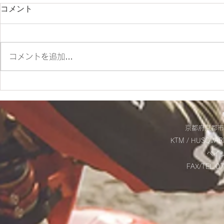
コメント
コメントを追加…
ES700ラリー仕様とES700の
＊明日から
違いをご紹介‼
＊
京都府京都市
KTM / HUSQVAR
​ベ
FAX/TEL 