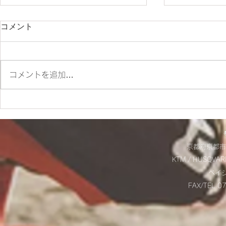
コメント
コメントを追加…
＊お盆休みのお知らせ＊
ES700ラリ
違いをご紹
京都府京都市
KTM / HUSQVAR
​ベ
FAX/TEL 