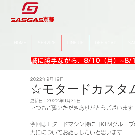
京都
HOME
SERVICE
LINE UP
OFF ROAD
SA
誠に勝手ながら、8/10（月）~8
2022年9月19日
☆モタードカスタ
更新日：
2022年9月25日
いつもご覧いただきありがとうございます
今回はモタードマシン特に「KTMグルー
力にについてお話ししたいと思います