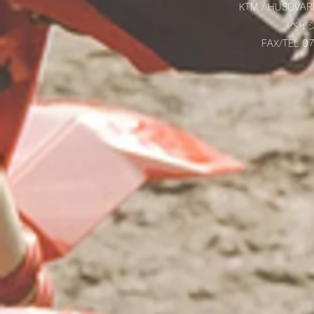
KTM / HUSQVAR
​ベ
FAX/TEL 