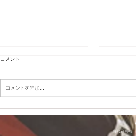
コメント
コメントを追加…
ES700ラリー仕様とES700の
＊明日から
違いをご紹介‼
＊
京都府京都市