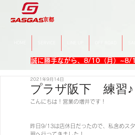
京都
HOME
SERVICE
LINE UP
OFF ROAD
SA
誠に勝手ながら、8/10（月）~8
2021年9月14日
プラザ阪下 練習♪
こんにちは！営業の増井です！
昨日9/13は店休日だったので、私含めス
習へ行ってきました！