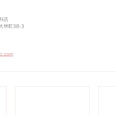
科店
林町38-3
to.com