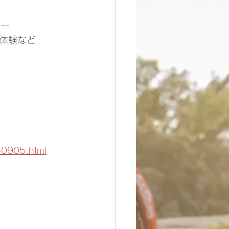
ー 
体験など 
-0905.html