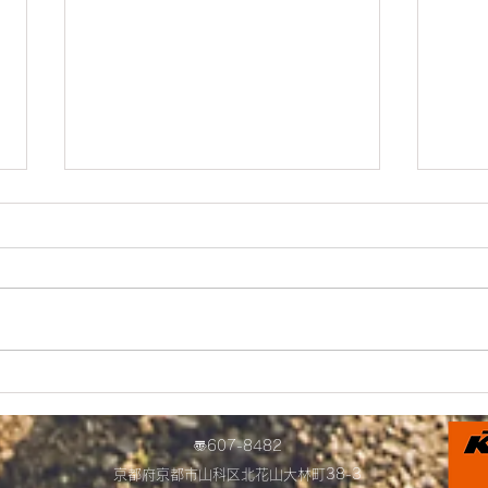
＊明日から営業を再開します
お得
＊
中で
〠607-8482
京都府京都市山科区北花山大林町38-3​